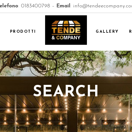
elefono
:
0183400798
–
Email
:
info@tendeecompany.c
PRODOTTI
GALLERY
SEARCH