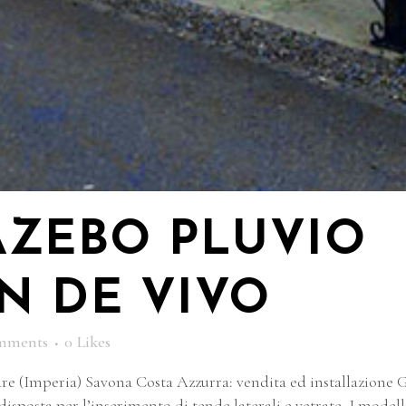
AZEBO PLUVIO
N DE VIVO
mments
0
Likes
e (Imperia) Savona Costa Azzurra: vendita ed installazion
edisposta per l’inserimento di tende laterali e vetrate. I mode