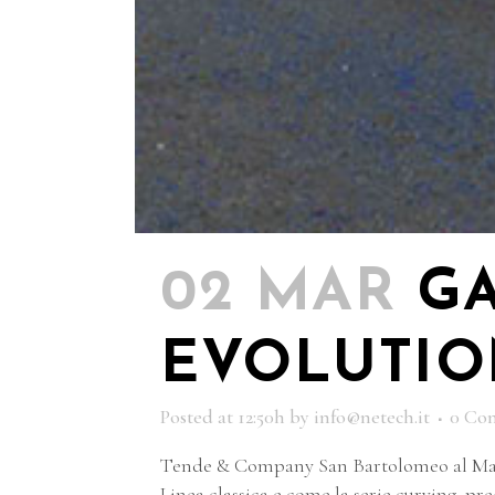
02 MAR
G
EVOLUTIO
Posted at 12:50h
by
info@netech.it
0 Co
Tende & Company San Bartolomeo al Mar
Linea classica e come la serie curving, pr