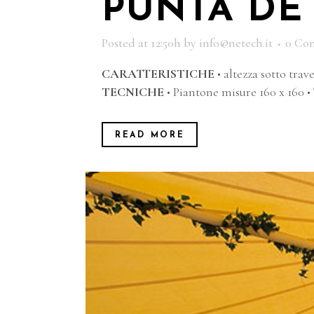
PUNTA DE
Posted at 12:50h
by
info@netech.it
0 Co
CARATTERISTICHE
• altezza sotto trav
TECNICHE
• Piantone misure 160 x 160 •
READ MORE