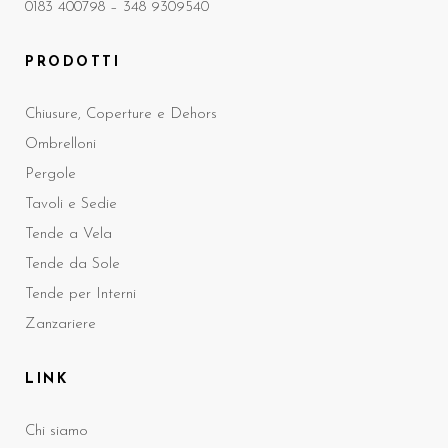
0183 400798 –
348 9309540
PRODOTTI
Chiusure, Coperture e Dehors
Ombrelloni
Pergole
Tavoli e Sedie
Tende a Vela
Tende da Sole
Tende per Interni
Zanzariere
LINK
Chi siamo