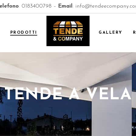
elefono
:
0183400798
–
Email
:
info@tendeecompany.c
PRODOTTI
GALLERY
TENDE A VELA