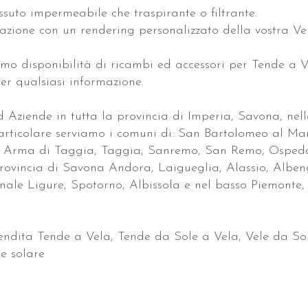
ssuto impermeabile che traspirante o filtrante.
tazione con un rendering personalizzato della vostra Ve
amo disponibilità di ricambi ed accessori per Tende a V
per qualsiasi informazione.
d Aziende in tutta la provincia di Imperia, Savona, nell
articolare serviamo i comuni di: San Bartolomeo al Ma
, Arma di Taggia, Taggia, Sanremo, San Remo, Ospedal
provincia di Savona Andora, Laigueglia, Alassio, Alben
inale Ligure, Spotorno, Albissola e nel basso Piemonte,
vendita Tende a Vela, Tende da Sole a Vela, Vele da Sol
e solare