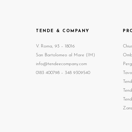
TENDE & COMPANY
PR
V. Roma, 93 – 18016
Chiu
San Bartolomeo al Mare (IM)
Ombr
info@tendeecompany.com
Perg
0183 400798 –
348 9309540
Tavo
Tend
Tend
Tend
Zanz