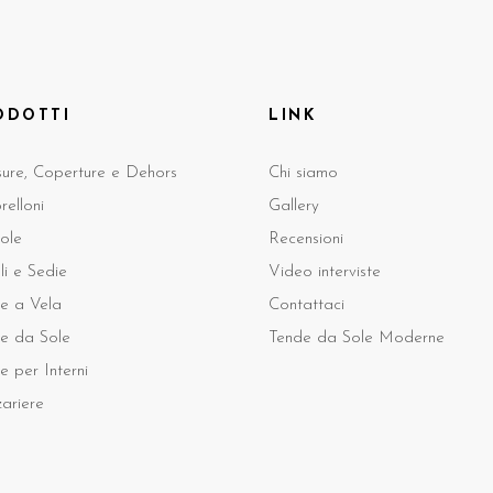
ODOTTI
LINK
sure, Coperture e Dehors
Chi siamo
elloni
Gallery
ole
Recensioni
li e Sedie
Video interviste
e a Vela
Contattaci
e da Sole
Tende da Sole Moderne
e per Interni
ariere