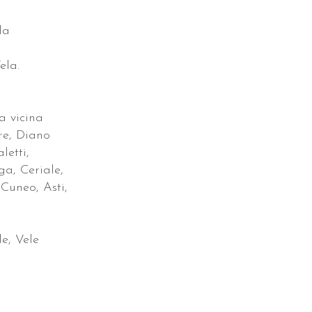
la
ela.
a vicina
re, Diano
etti,
ga, Ceriale,
 Cuneo, Asti,
e, Vele