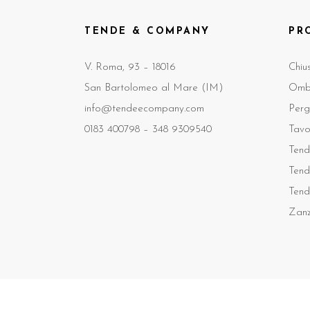
TENDE & COMPANY
PR
V. Roma, 93 – 18016
Chiu
San Bartolomeo al Mare (IM)
Ombr
info@tendeecompany.com
Perg
0183 400798 –
348 9309540
Tavo
Tend
Tend
Tend
Zanz