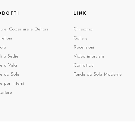
ODOTTI
LINK
sure, Coperture e Dehors
Chi siamo
elloni
Gallery
ole
Recensioni
li e Sedie
Video interviste
e a Vela
Contattaci
e da Sole
Tende da Sole Moderne
e per Interni
ariere