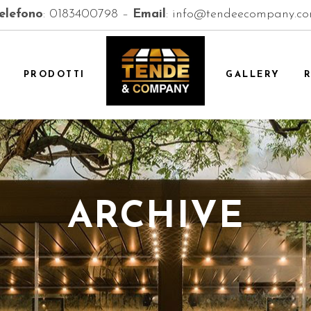
elefono
:
0183400798
–
Email
:
info@tendeecompany.c
PRODOTTI
GALLERY
ARCHIVE