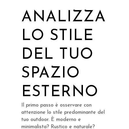
ANALIZZA
LO STILE
DEL TUO
SPAZIO
ESTERNO
Il primo passo è osservare con
attenzione lo stile predominante del
tuo outdoor. È moderno e
minimalista? Rustico e naturale?