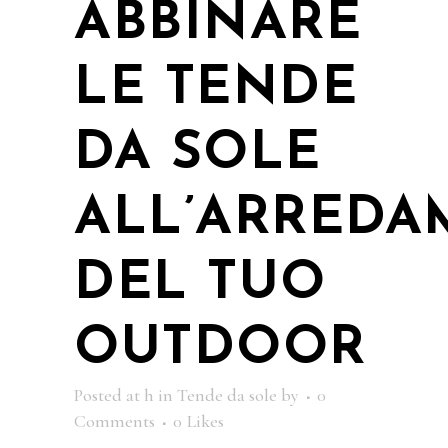
ABBINARE
LE TENDE
DA SOLE
ALL’ARREDA
DEL TUO
OUTDOOR
Posted at h
in
Tende da sole
by
0
Comments
0
Likes