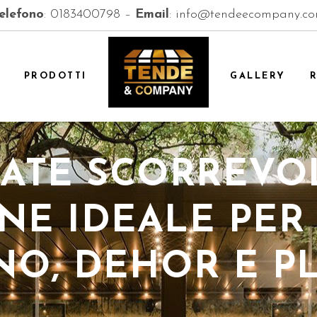
elefono
:
0183400798
–
Email
:
info@tendeecompany.c
PRODOTTI
GALLERY
ATE SCORREVOL
NE IDEALE PER 
NO, DEHOR E PL