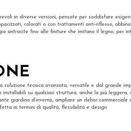
revoli in diverse versioni, pensate per soddisfare esigenz
pacizzati, colorati o con trattamenti anti-riflesso, abbinati
io antracite fino alle finiture che imitano il legno, per 
ONE
 soluzione tecnica avanzata, versatile e dal grande impa
no installabili su qualsiasi struttura, anche la più legger
legante giardino d’inverno, ampliare un dehor commerciale 
etta in termini di qualità, flessibilità e design.