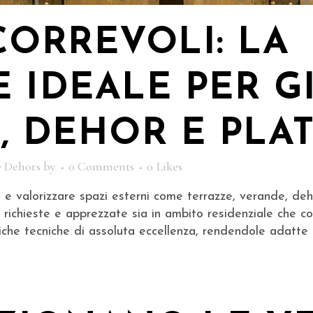
CORREVOLI: LA
 IDEALE PER G
, DEHOR E PLAT
e Dehors
by
0 Comments
0
Likes
 e valorizzare spazi esterni come terrazze, verande, deho
 richieste e apprezzate sia in ambito residenziale che co
iche tecniche di assoluta eccellenza, rendendole adatte