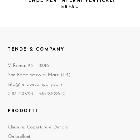
TENDE PER INTERNI VERTICALI
ERFAL
TENDE & COMPANY
V. Roma, 93 – 18016
San Bartolomeo al Mare (IM)
info@tendeecompany.com
0183 400798 –
348 9309540
PRODOTTI
Chiusure, Coperture e Dehors
Ombrelloni